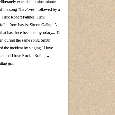
eliberately extended to nine minutes
of the song
The Forest
, followed by a
 "Fuck Robert Palmer! Fuck
oll!" from bassist Simon Gallup. A
hat has since become legendary... 45
ter, during the same song, Smith
ed the incident by singing "I love
almer! I love Rock'n'Roll!", which
lup grin.