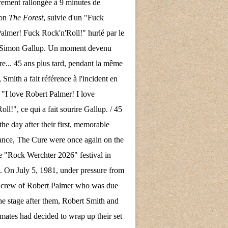
rement rallongée à 9 minutes de
son
The Forest
, suivie d'un "Fuck
almer! Fuck Rock'n'Roll!" hurlé par le
e Simon Gallup. Un moment devenu
re... 45 ans plus tard, pendant la même
 Smith a fait référence à l'incident en
 "I love Robert Palmer! I love
ll!", ce qui a fait sourire Gallup. / 45
the day after their first, memorable
nce, The Cure were once again on the
the "Rock Werchter 2026" festival in
 On July 5, 1981, under pressure from
d crew of Robert Palmer who was due
the stage after them, Robert Smith and
mates had decided to wrap up their set