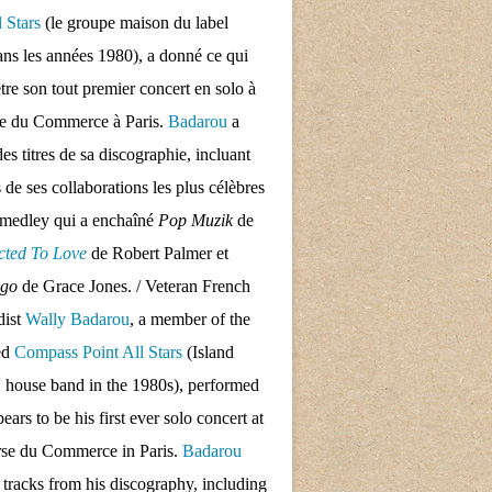
l Stars
(le groupe maison du label
ans les années 1980), a donné ce qui
tre son tout premier concert en solo à
se du Commerce à Paris.
Badarou
a
des titres de sa discographie, incluant
s de ses collaborations les plus célèbres
 medley qui a enchaîné
Pop Muzik
de
cted To Love
de Robert Palmer et
ngo
de Grace Jones. / Veteran French
dist
Wally Badarou
, a member of the
ed
Compass Point All Stars
(Island
 house band in the 1980s), performed
ars to be his first ever solo concert at
rse du Commerce in Paris.
Badarou
d tracks from his discography, including