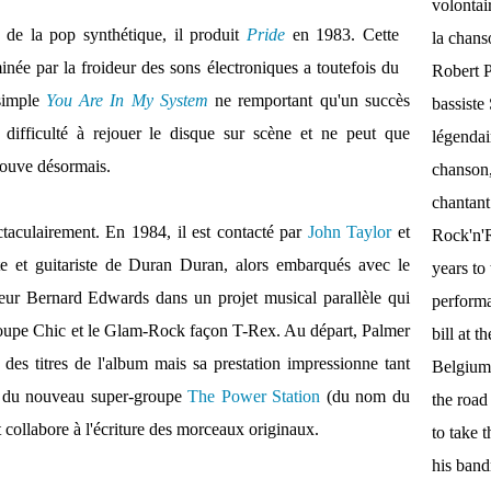
volontai
 de la pop synthétique, il produit
Pride
en 1983. Cette
la chan
inée par la froideur des sons électroniques a toutefois du
Robert P
 simple
You Are In My System
ne remportant qu'un succès
bassist
 difficulté à rejouer le disque sur scène et ne peut que
légendai
trouve désormais.
chanson,
chantant
ctaculairement. En 1984, il est contacté par
John Taylor
et
Rock'n'Ro
ste et guitariste de Duran Duran, alors embarqués avec le
years to 
eur Bernard Edwards dans un projet musical parallèle qui
performa
roupe Chic et le Glam-Rock façon T-Rex. Au départ, Palmer
bill at 
n des titres de l'album mais sa prestation impressionne tant
Belgium.
re du nouveau super-groupe
The Power Station
(du nom du
the roa
 collabore à l'écriture des morceaux originaux.
to take 
his band