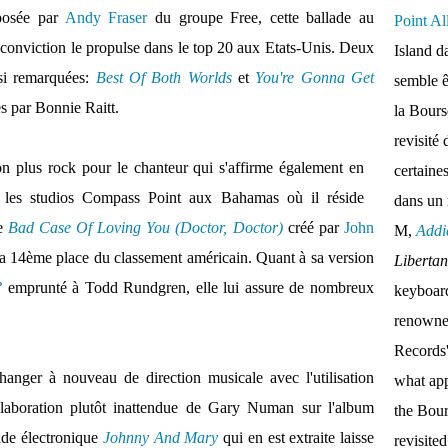
mposée par
Andy Fraser
du groupe Free, cette ballade au
Point Al
c conviction le propulse dans le top 20 aux Etats-Unis. Deux
Island d
si remarquées:
Best Of Both Worlds
et
You're Gonna Get
semble ê
ès par Bonnie Raitt.
la Bour
revisité 
 plus rock pour le chanteur qui s'affirme également en
certaine
s les studios Compass Point aux Bahamas où il réside
dans un
le
Bad Case Of Loving You (Doctor, Doctor)
créé par
John
M,
Addi
la 14ème place du classement américain. Quant à sa version
Liberta
?
emprunté à Todd Rundgren, elle lui assure de nombreux
keyboar
renown
Records'
anger à nouveau de direction musicale avec l'utilisation
what appe
ollaboration plutôt inattendue de Gary Numan sur l'album
the Bou
ade électronique
Johnny And Mary
qui en est extraite laisse
revisite