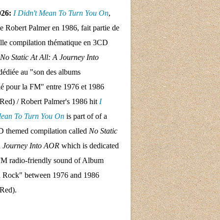
026:
I Didn't Mean To Turn
You On
,
de Robert Palmer en 1986, fait partie de
lle compilation thématique en 3CD
No Static At All: A Journey Into
dédiée au "son des albums
llé pour la FM" entre 1976 et 1986
Red) / Robert Palmer's 1986 hit
I
Mean To Turn
You On
is part of of a
 themed compilation called
No Static
A Journey Into AOR
which is dedicated
FM radio-friendly sound of Album
d Rock" between 1976 and 1986
 Red).