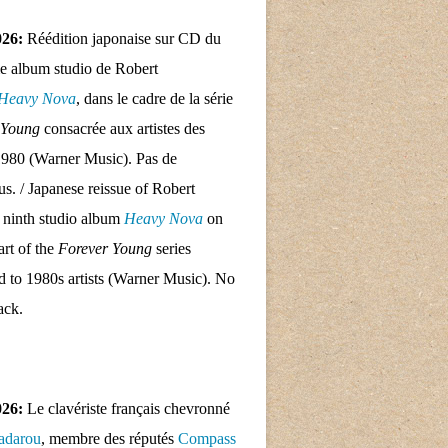
026:
Réédition japonaise sur CD du
e album studio de Robert
Heavy Nova
, dans le cadre de la série
 Young
consacrée aux artistes des
1980 (Warner Music). Pas de
nus. / Japanese reissue of Robert
 ninth studio album
Heavy Nova
on
rt of the
Forever Young
series
d to 1980s artists (Warner Music). No
ack.
026:
Le clavériste français chevronné
adarou
, membre des réputés
Compass