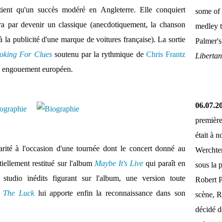
tient qu'un succès modéré en Angleterre. Elle conquiert
some of 
ira par devenir un classique (anecdotiquement, la chanson
medley 
à la publicité d'une marque de voitures française). La sortie
Palmer'
oking For Clues
soutenu par la rythmique de
Chris Frantz
Liberta
l engouement européen.
06.07.2
première
était à 
larité à l'occasion d'une tournée dont le concert donné au
Werchter
iellement restitué sur l'album
Maybe It's Live
qui paraît en
sous la 
studio inédits figurant sur l'album, une version toute
Robert P
 The Luck
lui apporte enfin la reconnaissance dans son
scène, R
décidé d