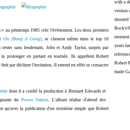
with a d
version 
shouted
Rock'n'R
ion
au printemps 1985 crée l'événement. Les deux premiers
moment t
It On (Bang A Gong)
, se classent même dans le top 10
years la
t rester sans lendemain, John et Andy Taylor, surpris par
referenc
 la prolonger en partant en tournée. Ils appellent Robert
Robert P
init par décliner l'invitation. Il entend en effet se consacrer
made Gal
tide
dont il a confié la production à Bernard Edwards et
gagnante du
Power Station
. L'album réalise d'abord des
st qu'avec la publication d'un troisième simple que Robert