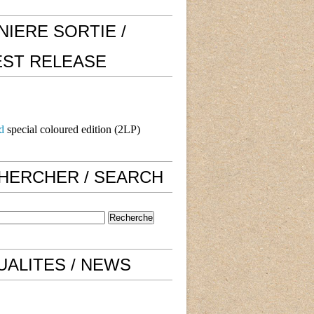
NIERE SORTIE /
EST RELEASE
d
special coloured edition (2LP)
HERCHER / SEARCH
UALITES / NEWS