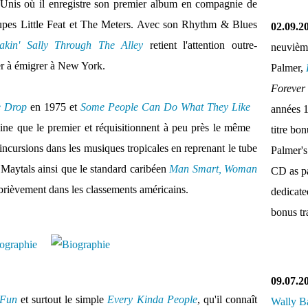
s-Unis où il enregistre son premier album en compagnie de
upes Little Feat et The Meters. Avec son Rhythm & Blues
02.09.2
akin' Sally Through The Alley
retient l'attention outre-
neuvièm
er à émigrer à New York.
Palmer,
Forever
e Drop
en 1975 et
Some People Can Do What They Like
années 
ine que le premier et réquisitionnent à peu près le même
titre bo
incursions dans les musiques tropicales en reprenant le tube
Palmer's
aytals ainsi que le standard caribéen
Man Smart, Woman
CD as pa
r brièvement dans les classements américains.
dedicate
bonus tr
09.07.2
 Fun
et surtout le simple
Every Kinda People
, qu'il connaît
Wally B