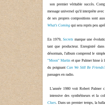
son premier véritable succès. Co
message universel qu'il interprète ave
de ses propres compositions sont aus
What's Coming
qui sera repris peu apr
En 1979,
Secrets
marque une évolution
tant que producteur. Enregistré dan
désormais, l'album comprend le simp
"Moon" Martin
et que Palmer hisse à 
du poignant
Can We Still Be Friends
passages en radio.
L'année 1980 voit Robert Palmer ch
intensive des synthétiseurs et la c
Clues
. Dans un premier temps, la ball