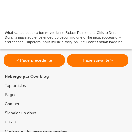
What started out as a fun way to bring Robert Palmer and Chic to Duran
Duran's mass audience ended up becoming one of the most successful -
and chaotic - supergroups in music history. As The Power Station toast their
40th anniversary, Andy Taylor and...
< Page précédente
Page suivante >
Hébergé par Overblog
Top articles
Pages
Contact
Signaler un abus
C.G.U.
Cookies et données personnelles