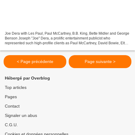
Joe Dera with Les Paul, Paul McCartney, B.B. King, Bette Midler and George
Benson Joseph "Joe" Dera, a prolific entertainment publicist who
represented such high-profile clients as Paul McCartney, David Bowie, Elton
John, Robert Palmer and many more,...
< Page précédente
Page suivante >
Hébergé par Overblog
Top articles
Pages
Contact
Signaler un abus
C.G.U.
Cookies et données personnelles