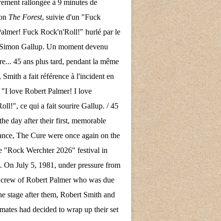
rement rallongée à 9 minutes de
son
The Forest
, suivie d'un "Fuck
almer! Fuck Rock'n'Roll!" hurlé par le
e Simon Gallup. Un moment devenu
re... 45 ans plus tard, pendant la même
 Smith a fait référence à l'incident en
 "I love Robert Palmer! I love
ll!", ce qui a fait sourire Gallup. / 45
the day after their first, memorable
nce, The Cure were once again on the
the "Rock Werchter 2026" festival in
 On July 5, 1981, under pressure from
d crew of Robert Palmer who was due
the stage after them, Robert Smith and
mates had decided to wrap up their set