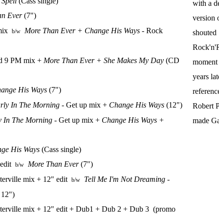
 Spell
(Cass single)
with a d
an Ever
(7")
version 
mix
More Than Ever + Change His Ways
- Rock
b/w
shouted
Rock'n'R
d 9 PM mix +
More Than Ever + She Makes My Day
(CD
moment t
years la
ange His Ways
(7")
referenc
rly In The Morning
- Get up mix +
Change His Ways
(12")
Robert P
y In The Morning
- Get up mix +
Change His Ways +
made Gal
ge His Ways
(Cass single)
 edit
More Than Ever
(7")
b/w
erville mix + 12" edit
Tell Me I'm Not Dreaming
-
b/w
 12")
terville mix + 12" edit + Dub1 + Dub 2 + Dub 3 (promo