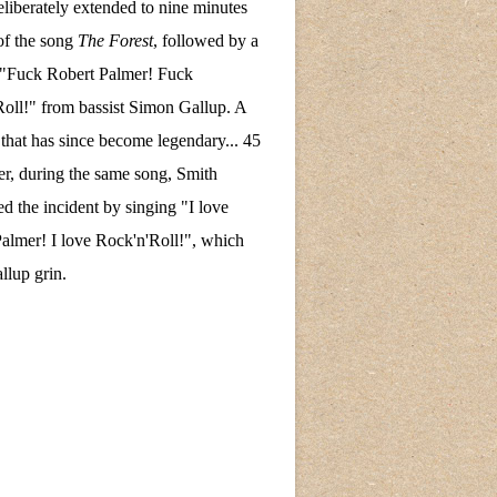
eliberately extended to nine minutes
of the song
The Forest
, followed by a
 "Fuck Robert Palmer! Fuck
oll!" from bassist Simon Gallup. A
hat has since become legendary... 45
ter, during the same song, Smith
ed the incident by singing "I love
almer! I love Rock'n'Roll!", which
lup grin.