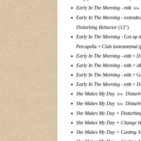
Early In The Morning
- edit
b/w
Early In The Morning
- extende
Disturbing Behavior
(12")
Early In The Morning
- Get up 
Percapella + Club instrumental 
Early In The Morning
- edit +
Di
Early In The Morning
- edit + 
Early In The Morning
- edit + 
Early In The Morning
- edit +
Di
She Makes My Day
Disturb
b/w
She Makes My Day
Disturb
b/w
She Makes My Day +
Disturbing
She Makes My Day +
Change H
She Makes My Day +
Casting A