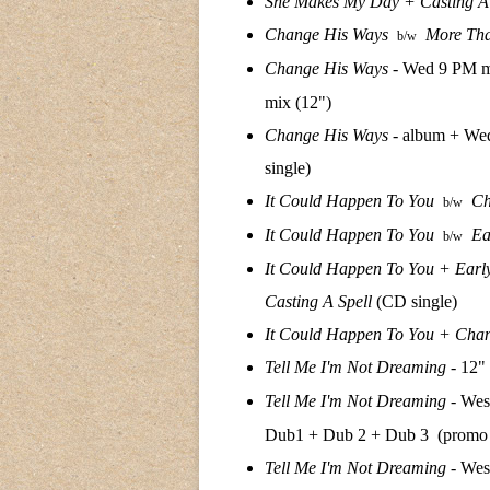
She Makes My Day +
Casting A
Change His Ways
More Th
b/w
Change His Ways
- Wed 9 PM 
mix (12")
Change His Ways
- album + We
single)
It Could Happen To You
Ch
b/w
It Could Happen To You
Ea
b/w
It Could Happen To You +
Earl
Casting A Spell
(CD single)
It Could Happen To You +
Chan
Tell Me I'm Not Dreaming
- 12"
Tell Me I'm Not Dreaming
- West
Dub1 + Dub 2 + Dub 3 (promo
Tell Me I'm Not Dreaming
- Wes