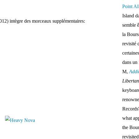
Point Al
Island d
012) intègre des morceaux supplémentaires:
semble ê
la Bour
revisité 
certaine
dans un
M,
Addi
Liberta
keyboar
renown
Records'
what appe
the Bou
revisite