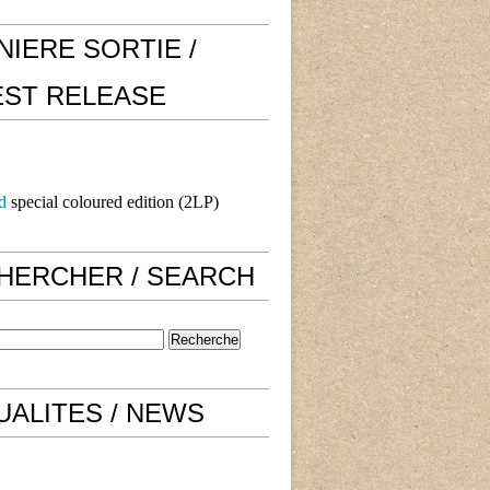
NIERE SORTIE /
EST RELEASE
d
special coloured edition (2LP)
HERCHER / SEARCH
UALITES / NEWS