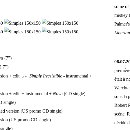
some of 
medley 
Palmer'
Liberta
va
(7")
06.07.2
 7")
première
rsion + edit
Simply Irresistible
- instrumental +
b/w
était à 
Werchter
sion + edit + instrumental +
Nova
(CD single)
sous la 
 single)
Robert P
nded version (US promo CD single)
scène, R
rsion (US promo CD single)
décidé d
single)