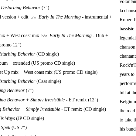
volontai
Disturbing Behavior
(7")
la chan
d version + edit
Early In The Morning
- instrumental +
b/w
Robert P
bassist
mix + West coast mix
Early In The Morning
- Dub +
b/w
légendai
(promo 12")
chanson,
sturbing Behavior
(CD single)
chantant
album + extended (US promo CD single)
Rock'n'Ro
Get Up mix + West coast mix (US promo CD single)
years to 
sturbing Behavior
(Cass single)
performa
ing Behavior
(7")
bill at 
ing Behavior + Simply Irresistible
- ET remix (12")
Belgium.
 Behavior + Simply Irresistible
- ET remix (CD single)
the roa
is Ways
(JP CD single)
to take 
 Spell
(US 7")
his band