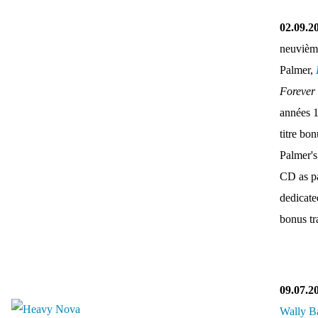
02.09.2
neuvièm
Palmer,
Forever
années 
titre bo
Palmer's
CD as pa
dedicate
bonus tr
09.07.2
Wally B