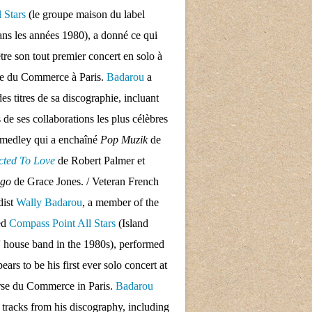
l Stars
(le groupe maison du label
ans les années 1980), a donné ce qui
tre son tout premier concert en solo à
se du Commerce à Paris.
Badarou
a
des titres de sa discographie, incluant
s de ses collaborations les plus célèbres
 medley qui a enchaîné
Pop Muzik
de
cted To Love
de Robert Palmer et
ngo
de Grace Jones. / Veteran French
dist
Wally Badarou
, a member of the
ed
Compass Point All Stars
(Island
 house band in the 1980s), performed
ars to be his first ever solo concert at
rse du Commerce in Paris.
Badarou
d tracks from his discography, including