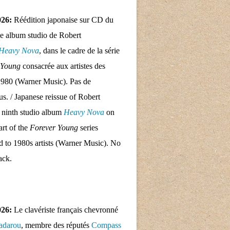
026:
Réédition japonaise sur CD du
e album studio de Robert
Heavy Nova
, dans le cadre de la série
 Young
consacrée aux artistes des
1980 (Warner Music). Pas de
nus. / Japanese reissue of Robert
 ninth studio album
Heavy Nova
on
rt of the
Forever Young
series
d to 1980s artists (Warner Music). No
ack.
026:
Le clavériste français chevronné
adarou
, membre des réputés
Compass