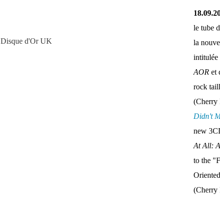
18.09.2
le tube 
/ Disque d'Or UK
la nouve
intitulée
AOR
et 
rock tai
(Cherry 
Didn't 
new 3CD
At All: 
to the "
Oriente
(Cherry