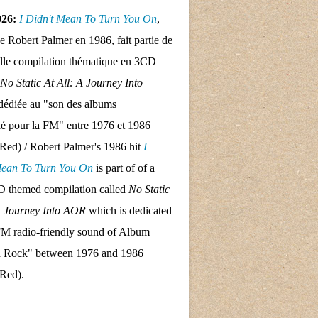
026:
I Didn't Mean To Turn
You On
,
de Robert Palmer en 1986, fait partie de
lle compilation thématique en 3CD
No Static At All: A Journey Into
dédiée au "son des albums
llé pour la FM" entre 1976 et 1986
Red) / Robert Palmer's 1986 hit
I
Mean To Turn
You On
is part of of a
 themed compilation called
No Static
A Journey Into AOR
which is dedicated
FM radio-friendly sound of Album
d Rock" between 1976 and 1986
 Red).