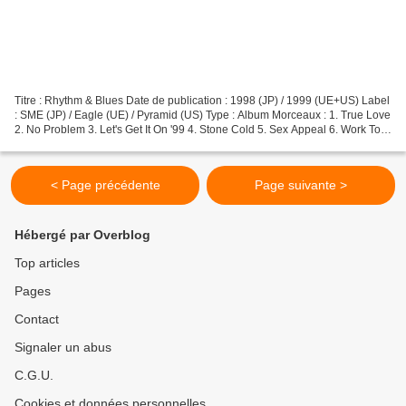
Titre : Rhythm & Blues Date de publication : 1998 (JP) / 1999 (UE+US) Label
: SME (JP) / Eagle (UE) / Pyramid (US) Type : Album Morceaux : 1. True Love
2. No Problem 3. Let's Get It On '99 4. Stone Cold 5. Sex Appeal 6. Work To
Make It Work '99 7. All...
< Page précédente
Page suivante >
Hébergé par Overblog
Top articles
Pages
Contact
Signaler un abus
C.G.U.
Cookies et données personnelles