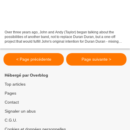
Over three years ago, John and Andy (Taylor) began talking about the
possibilities of another band, not to replace Duran Duran, but a one-off
project that would fulfill John's original intention for Duran Duran - mixing
funk rhythms with heavy metal guitar...
< Page précédente
Page suivante >
Hébergé par Overblog
Top articles
Pages
Contact
Signaler un abus
C.G.U.
Cookies et données personnelles