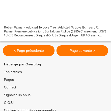
Robert Palmer - Addicted To Love Titre : Addicted To Love Ecrit par : R.
Palmer Première publication : Sur l'album Riptide (1985) Classement : US#1
/ UK#5 Récompenses : Disque d'Or US / Disque d'Argent UK / Grammy
Award de la Meilleure Performance Vocale...
< Page précédente
Page suivante >
Hébergé par Overblog
Top articles
Pages
Contact
Signaler un abus
C.G.U.
Cookies et données personnelles