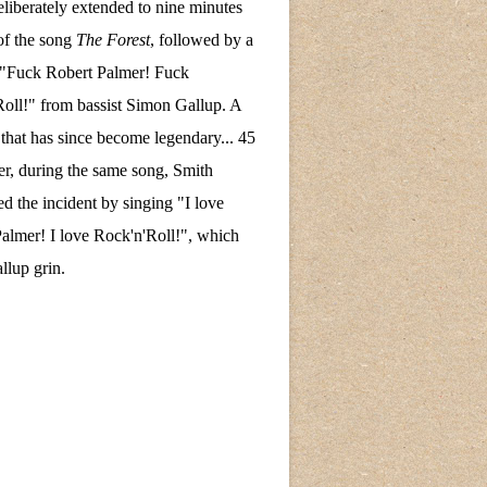
eliberately extended to nine minutes
of the song
The Forest
, followed by a
 "Fuck Robert Palmer! Fuck
oll!" from bassist Simon Gallup. A
hat has since become legendary... 45
ter, during the same song, Smith
ed the incident by singing "I love
almer! I love Rock'n'Roll!", which
lup grin.