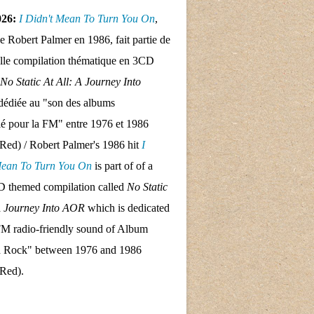
026:
I Didn't Mean To Turn
You On
,
de Robert Palmer en 1986, fait partie de
lle compilation thématique en 3CD
No Static At All: A Journey Into
dédiée au "son des albums
llé pour la FM" entre 1976 et 1986
Red) / Robert Palmer's 1986 hit
I
Mean To Turn
You On
is part of of a
 themed compilation called
No Static
A Journey Into AOR
which is dedicated
FM radio-friendly sound of Album
d Rock" between 1976 and 1986
 Red).