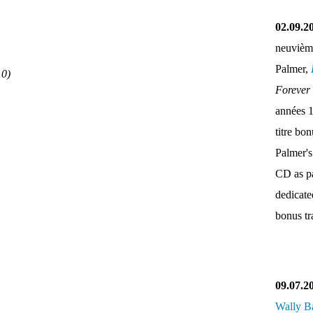
02.09.2
neuvièm
Palmer,
0)
Forever
années 
titre bo
Palmer's
CD as pa
dedicate
bonus tr
09.07.2
Wally B