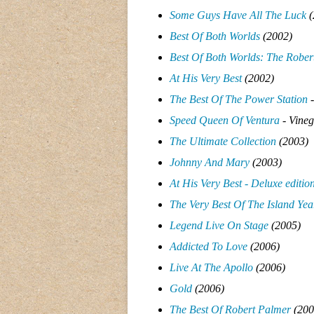
Some Guys Have All The Luck
(
Best Of Both Worlds
(2002)
Best Of Both Worlds: The Rober
At His Very Best
(2002)
The Best Of The Power Station
-
Speed Queen Of Ventura
- Vineg
The Ultimate Collection
(2003)
Johnny And Mary
(2003)
At His Very Best - Deluxe editio
The Very Best Of The Island Yea
Legend Live On Stage
(2005)
Addicted To Love
(2006)
Live At The Apollo
(2006)
Gold
(2006
)
The Best Of Robert Palmer
(200