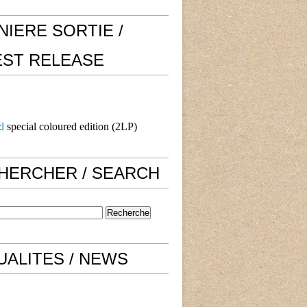
NIERE SORTIE /
EST RELEASE
d
special coloured edition (2LP)
HERCHER / SEARCH
UALITES / NEWS