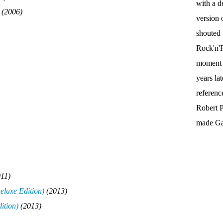
with a d
(2006)
version 
shouted
Rock'n'R
moment t
years la
referenc
Robert P
made Gal
011)
luxe Edition)
(2013)
ition)
(2013)