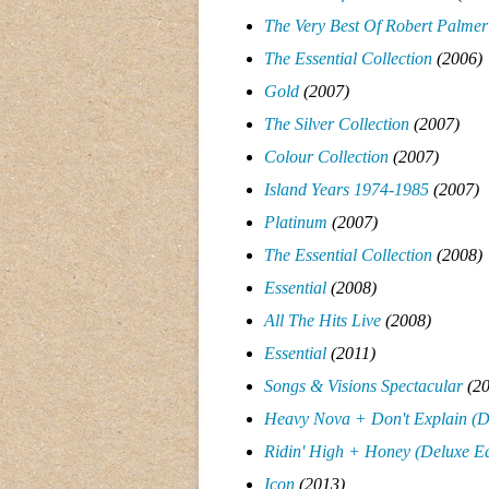
The Very Best Of Robert Palmer
The Essential Collection
(2006
)
Gold
(2007)
The Silver Collection
(2007)
Colour Collection
(2007)
Island Years 1974-1985
(2007)
Platinum
(2007)
The Essential Collection
(2008)
Essential
(2008)
All The Hits Live
(2008)
Essential
(2011)
Songs & Visions Spectacular
(2
Heavy Nova + Don't Explain (De
Ridin' High + Honey
(Deluxe Ed
Icon
(2013)