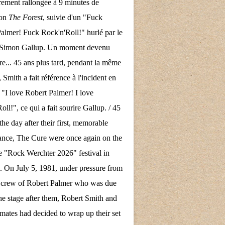
rement rallongée à 9 minutes de
son
The Forest
, suivie d'un "Fuck
almer! Fuck Rock'n'Roll!" hurlé par le
e Simon Gallup. Un moment devenu
re... 45 ans plus tard, pendant la même
 Smith a fait référence à l'incident en
 "I love Robert Palmer! I love
ll!", ce qui a fait sourire Gallup. / 45
the day after their first, memorable
nce, The Cure were once again on the
the "Rock Werchter 2026" festival in
 On July 5, 1981, under pressure from
d crew of Robert Palmer who was due
the stage after them, Robert Smith and
mates had decided to wrap up their set