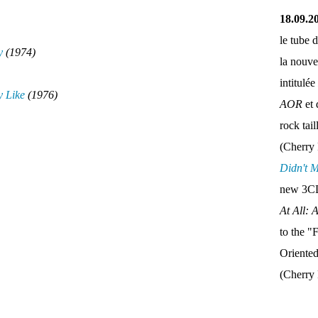
18.09.2
le tube 
y
(1974)
la nouve
intitulée
 Like
(1976)
AOR
et 
rock tai
(Cherry 
Didn't 
new 3CD
At All: 
to the "
Oriente
(Cherry