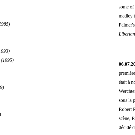
some of 
medley 
1985)
Palmer'
Liberta
1993)
(1995)
06.07.2
première
était à 
9)
Werchter
sous la 
Robert P
)
scène, R
décidé d