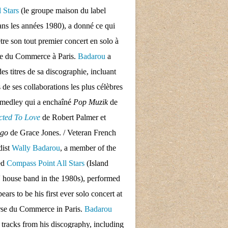
l Stars
(le groupe maison du label
ans les années 1980), a donné ce qui
tre son tout premier concert en solo à
se du Commerce à Paris.
Badarou
a
des titres de sa discographie, incluant
s de ses collaborations les plus célèbres
 medley qui a enchaîné
Pop Muzik
de
cted To Love
de Robert Palmer et
ngo
de Grace Jones. / Veteran French
dist
Wally Badarou
, a member of the
ed
Compass Point All Stars
(Island
 house band in the 1980s), performed
ars to be his first ever solo concert at
rse du Commerce in Paris.
Badarou
d tracks from his discography, including