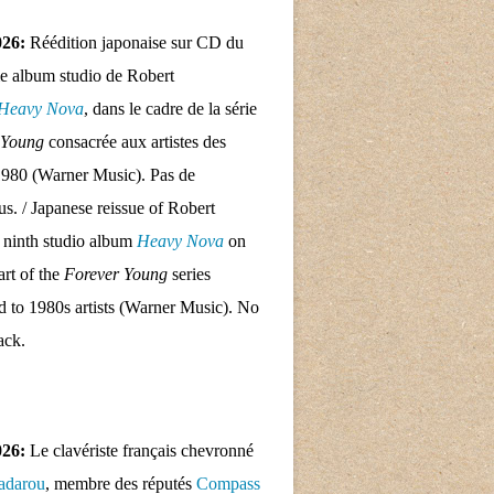
026:
Réédition japonaise sur CD du
e album studio de Robert
Heavy Nova
, dans le cadre de la série
 Young
consacrée aux artistes des
1980 (Warner Music). Pas de
nus. / Japanese reissue of Robert
 ninth studio album
Heavy Nova
on
rt of the
Forever Young
series
d to 1980s artists (Warner Music). No
ack.
026:
Le clavériste français chevronné
adarou
, membre des réputés
Compass