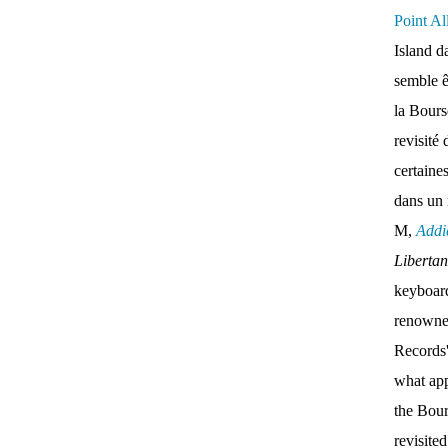
Point Al
Island d
semble ê
la Bour
revisité 
certaine
dans un
M,
Addi
Liberta
keyboar
renown
Records'
what appe
the Bou
revisite