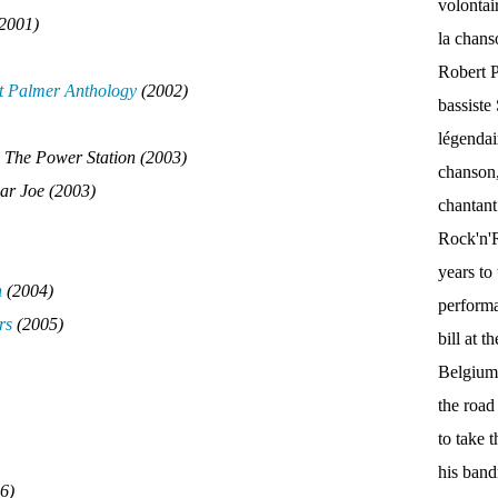
volontai
2001)
la chan
Robert P
t Palmer Anthology
(2002)
bassist
légendai
 The Power Station (2003)
chanson,
ar Joe (2003)
chantant
Rock'n'Ro
years to 
n
(2004)
performa
rs
(2005)
bill at 
Belgium.
the roa
to take 
his band
6)