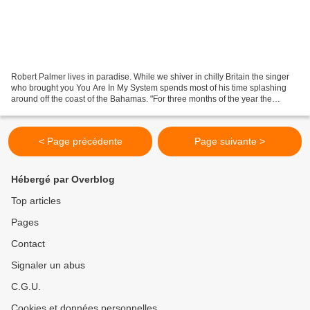
Robert Palmer lives in paradise. While we shiver in chilly Britain the singer
who brought you You Are In My System spends most of his time splashing
around off the coast of the Bahamas. "For three months of the year the
humidity is so high you have to...
< Page précédente
Page suivante >
Hébergé par Overblog
Top articles
Pages
Contact
Signaler un abus
C.G.U.
Cookies et données personnelles