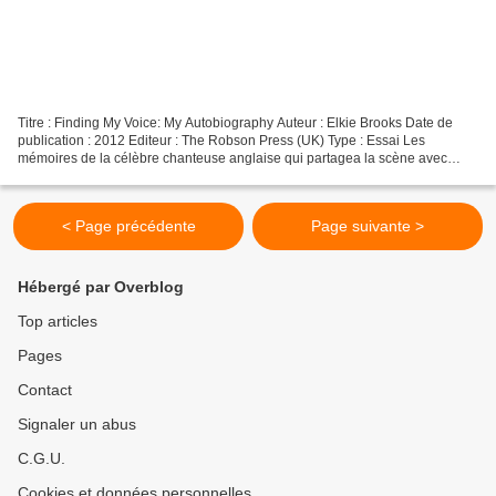
Titre : Finding My Voice: My Autobiography Auteur : Elkie Brooks Date de
publication : 2012 Editeur : The Robson Press (UK) Type : Essai Les
mémoires de la célèbre chanteuse anglaise qui partagea la scène avec
Robert Palmer au début des années 1970 au...
< Page précédente
Page suivante >
Hébergé par Overblog
Top articles
Pages
Contact
Signaler un abus
C.G.U.
Cookies et données personnelles