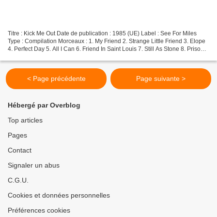
Titre : Kick Me Out Date de publication : 1985 (UE) Label : See For Miles
Type : Compilation Morceaux : 1. My Friend 2. Strange Little Friend 3. Elope
4. Perfect Day 5. All I Can 6. Friend In Saint Louis 7. Still As Stone 8. Prisoner
9. Kick Me Out 10....
< Page précédente
Page suivante >
Hébergé par Overblog
Top articles
Pages
Contact
Signaler un abus
C.G.U.
Cookies et données personnelles
Préférences cookies