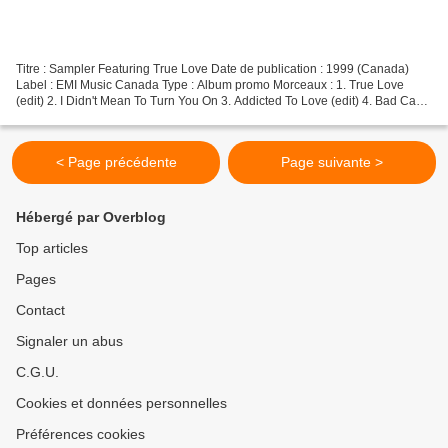
Titre : Sampler Featuring True Love Date de publication : 1999 (Canada)
Label : EMI Music Canada Type : Album promo Morceaux : 1. True Love
(edit) 2. I Didn't Mean To Turn You On 3. Addicted To Love (edit) 4. Bad Case
Of Loving You (Doctor, Doctor) (remix)...
< Page précédente
Page suivante >
Hébergé par Overblog
Top articles
Pages
Contact
Signaler un abus
C.G.U.
Cookies et données personnelles
Préférences cookies